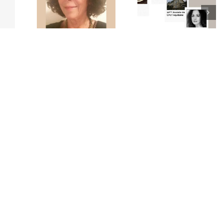
EN AVEC
VIÈVE
PROGRAMME 10E
ENTRETIEN AVE
TOUR-
JOURNÉE
PHILIPPE LA SAG
IBOT