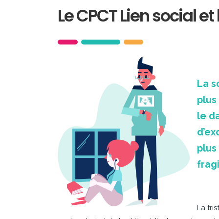
Le CPCT Lien social et
La s
plus
le d
d’ex
plus
fragi
La tris