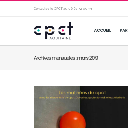
Contactez le CPCT au
06 62 72 00 33
ACCUEIL
PAR
Archives mensuelles :
mars 2019
VENDREDI 8 MARS | PAS TOUTES ÉGALE
ORMATION
CONFÉRENCE-DÉBAT AVEC LE CPCT
Formation