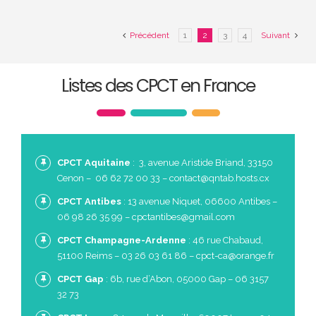
Précédent
1
2
3
4
Suivant
Listes des CPCT en France
CPCT Aquitaine
: 3, avenue Aristide Briand, 33150
Cenon – 06 62 72 00 33 – contact@qntab.hosts.cx
CPCT Antibes
: 13 avenue Niquet, 06600 Antibes –
06 98 26 35 99 – cpctantibes@gmail.com
CPCT Champagne-Ardenne
: 46 rue Chabaud,
51100 Reims – 03 26 03 61 86 – cpct-ca@orange.fr
CPCT Gap
: 6b, rue d’Abon, 05000 Gap – 06 3157
32 73