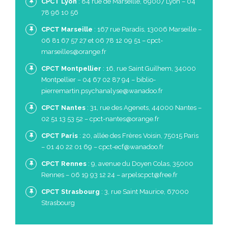
CPCT Lyon
: 84 rue de Marseille, 69007 Lyon – 04
78 96 10 56
CPCT Marseille
: 167 rue Paradis, 13006 Marseille –
06 81 67 57 27 et 06 78 12 09 51 – cpct-
marseilles@orange.fr
CPCT Montpellier
: 16, rue Saint Guilhem, 34000
Montpellier – 04 67 02 87 94 – biblio-
pierremartin.psychanalyse@wanadoo.fr
CPCT Nantes
: 31, rue des Agenets, 44000 Nantes –
02 51 13 53 52 –
cpct-nantes@orange.fr
CPCT Paris
: 20, allée des Frères Voisin, 75015 Paris
– 01 40 22 01 69 –
cpct-ecf@wanadoo.fr
CPCT Rennes
: 9, avenue du Doyen Colas, 35000
Rennes – 06 19 93 12 24 –
arpelscpct@free.fr
CPCT Strasbourg
: 3, rue Saint Maurice, 67000
Strasbourg