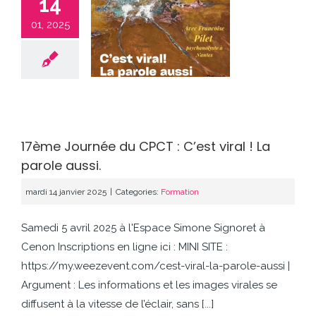
14
01, 2025
ME JOURNÉE DU
 C’EST VIRAL ! LA
AROLE AUSSI.
Formation
17ème Journée du CPCT : C’est viral ! La
parole aussi.
mardi 14 janvier 2025
|
Categories:
Formation
Samedi 5 avril 2025 à l'Espace Simone Signoret à
Cenon Inscriptions en ligne ici : MINI SITE :
https://my.weezevent.com/cest-viral-la-parole-aussi |
Argument : Les informations et les images virales se
diffusent à la vitesse de l’éclair, sans [...]