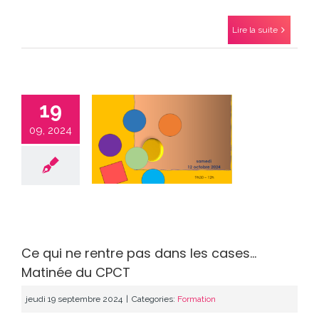
Lire la suite
19
09, 2024
I NE RENTRE PAS
S LES CASES…
INÉE DU CPCT
Formation
Ce qui ne rentre pas dans les cases…
Matinée du CPCT
jeudi 19 septembre 2024
|
Categories:
Formation