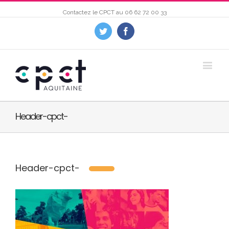
Contactez le CPCT au
06 62 72 00 33
Twitter
Facebook
Header-cpct-
Header-cpct-