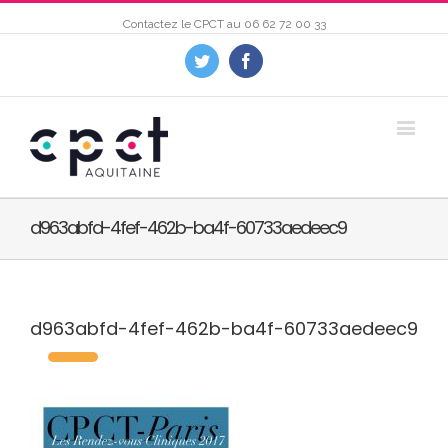
Contactez le CPCT au
06 62 72 00 33
Twitter
Facebook
d963abfd-4fef-462b-ba4f-60733aedeec9
d963abfd-4fef-462b-ba4f-60733aedeec9